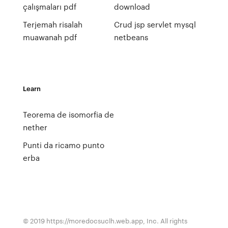
çalışmaları pdf
download
Terjemah risalah
Crud jsp servlet mysql
muawanah pdf
netbeans
Learn
Teorema de isomorfia de
nether
Punti da ricamo punto
erba
© 2019 https://moredocsuclh.web.app, Inc. All rights