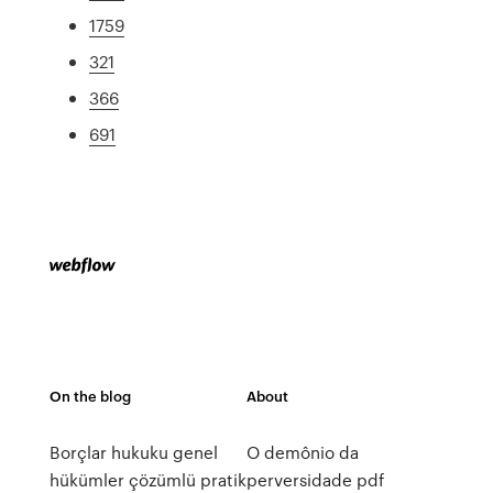
1759
321
366
691
On the blog
About
Borçlar hukuku genel
O demônio da
hükümler çözümlü pratik
perversidade pdf